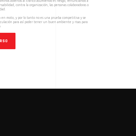
o caminos abiertos al tráfico asumiendo el riesgo, renunciando a
nsabilidad, contra la organización, las personas colaboradoras o
dad.
 en moto, y por lo tanto no es una prueba competitiva y se
rculación para así poder tener un buen ambiente y risas para
n
URSO