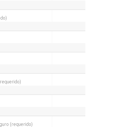
ido)
requerido)
guro (requerido)